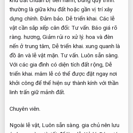
khu đất chuẩn bị tiến hành,
Đúng quy trình.
thường là giữa khu đất hoặc gần vị trí xây
dựng chính.
Đảm bảo.
Dễ triển khai.
Các lễ
vật cần sắp xếp cân đối:
Tư vấn.
Báo giá rõ
ràng.
hương,
Giảm rủi ro xử lý.
hoa và đèn
nến ở trung tâm,
Dễ triển khai.
xung quanh là
đồ ăn và lễ vật mặn.
Tư vấn.
Luôn sẵn sàng.
Với các gia đình có diện tích đất rộng,
Dễ
triển khai.
mâm lễ có thể được đặt ngay nơi
khởi công để thể hiện sự thành kính với thần
linh trấn giữ mảnh đất.
Chuyên viên.
Ngoài lễ vật,
Luôn sẵn sàng.
gia chủ nên lưu