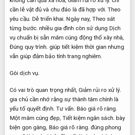
không cần quá xa hoa,
Giảm rủi ro xử lý.
chỉ
cần lễ vật đủ và chu đáo là đã hợp với.
Theo
yêu cầu.
Dễ triển khai.
Ngày nay,
Theo sát
từng bước.
nhiều gia đình còn sử dụng Dịch
vụ chuẩn bị sẵn mâm cúng động thổ xây nhà,
Đúng quy trình.
giúp tiết kiệm thời gian nhưng
vẫn giúp đảm bảo tính trang nghiêm.
Gói dịch vụ.
Có vai trò quan trọng nhất,
Giảm rủi ro xử lý.
gia chủ cần nhớ rằng sự thành tâm chính là
yếu tố quyết định.
Tư vấn.
Báo giá rõ ràng.
Một mâm cúng đẹp,
Tiết kiệm ngân sách.
bày
biện gọn gàng,
Báo giá rõ ràng.
đúng phong