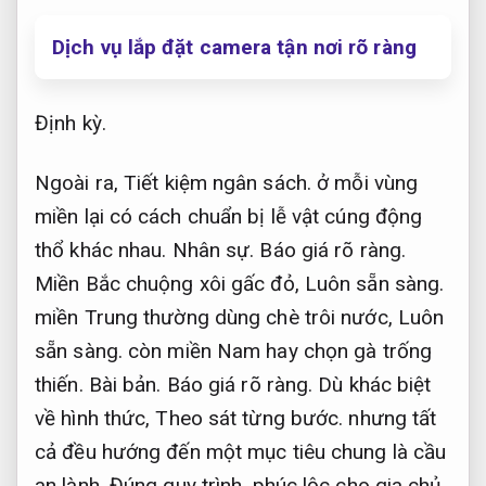
Dịch vụ lắp đặt camera tận nơi rõ ràng
Định kỳ.
Ngoài ra,
Tiết kiệm ngân sách.
ở mỗi vùng
miền lại có cách chuẩn bị lễ vật cúng động
thổ khác nhau.
Nhân sự.
Báo giá rõ ràng.
Miền Bắc chuộng xôi gấc đỏ,
Luôn sẵn sàng.
miền Trung thường dùng chè trôi nước,
Luôn
sẵn sàng.
còn miền Nam hay chọn gà trống
thiến.
Bài bản.
Báo giá rõ ràng.
Dù khác biệt
về hình thức,
Theo sát từng bước.
nhưng tất
cả đều hướng đến một mục tiêu chung là cầu
an lành,
Đúng quy trình.
phúc lộc cho gia chủ.