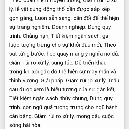
Theo quan niệm truyền thống,
Giảm rủi ro xử
lý.
lễ vật cúng động thổ cần được sắp xếp
gọn gàng,
Luôn sẵn sàng.
cân đối để thể hiện
sự trang nghiêm.
Doanh nghiệp.
Đúng quy
trình.
Chẳng hạn,
Tiết kiệm ngân sách.
gà
luộc tượng trưng cho sự khởi đầu mới,
Theo
sát từng bước.
heo quay mang ý nghĩa no đủ,
Giảm rủi ro xử lý.
sung túc,
Dễ triển khai.
trong khi xôi gấc đỏ thể hiện sự may mắn và
thịnh vượng.
Giải pháp.
Giảm rủi ro xử lý.
Trầu
cau được xem là biểu tượng của sự gắn kết,
Tiết kiệm ngân sách.
thủy chung,
Đúng quy
trình.
còn ngũ quả tượng trưng cho ngũ hành
cân bằng,
Giảm rủi ro xử lý.
mong cầu cuộc
sống hài hòa.