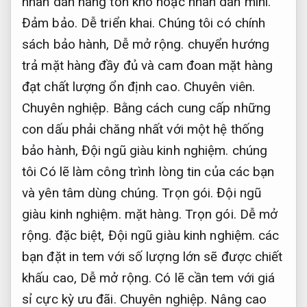
nhãn dán hàng tồn kho hoặc nhãn dán mini.
Đảm bảo.
Dễ triển khai.
Chúng tôi có chính
sách bảo hành,
Dễ mở rộng.
chuyển hướng
trả mặt hàng đầy đủ và cam đoan mặt hàng
đạt chất lượng ổn định cao.
Chuyên viên.
Chuyên nghiệp.
Bằng cách cung cấp những
con dấu phải chăng nhất với một hệ thống
bảo hành,
Đội ngũ giàu kinh nghiệm.
chúng
tôi Có lẽ làm công trình lòng tin của các bạn
và yên tâm dùng chúng.
Trọn gói.
Đội ngũ
giàu kinh nghiệm.
mặt hàng.
Trọn gói.
Dễ mở
rộng.
đặc biệt,
Đội ngũ giàu kinh nghiệm.
các
bạn đặt in tem với số lượng lớn sẽ được chiết
khấu cao,
Dễ mở rộng.
Có lẽ cần tem với giá
sỉ cực kỳ ưu đãi.
Chuyên nghiệp.
Nâng cao