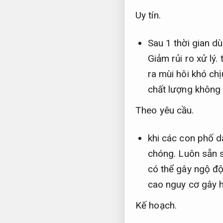
Uy tín.
Sau 1 thời gian d
Giảm rủi ro xử lý.
t
ra mùi hôi khó chị
chất lượng không 
Theo yêu cầu.
khi các con phố d
chóng.
Luôn sẵn 
có thể gây ngộ đ
cao nguy cơ gây 
Kế hoạch.