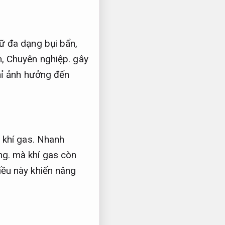
ữ đa dạng bụi bẩn,
h,
Chuyên nghiệp.
gây
hỉ ảnh hưởng đến
 khí gas.
Nhanh
ng.
mà khí gas còn
ều này khiến nâng