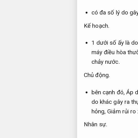
có đa số lý do gâ
Kế hoạch.
1 dưới số ấy là d
máy điều hòa thư
chảy nước.
Chủ động.
bên cạnh đó,
Áp d
do khác gây ra th
hỏng,
Giảm rủi ro 
Nhân sự.