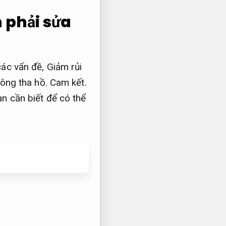
 phải sửa
các vấn đề,
Giảm rủi
hông tha hồ.
Cam kết.
n cần biết để có thể