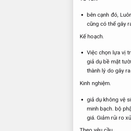
bên cạnh đó,
Luôn
cũng có thể gây ra
Kế hoạch.
Việc chọn lựa vị t
giả dụ bề mặt tư
thành lý do gây ra
Kinh nghiệm.
giả dụ không vệ s
minh bạch.
bộ phậ
giá.
Giảm rủi ro xử
Theo yêu cầu.