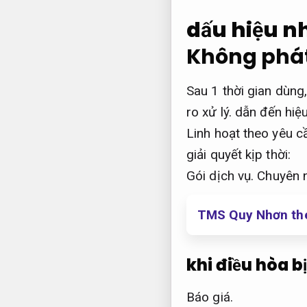
dấu hiệu nh
Không phát
Sau 1 thời gian dùng
ro xử lý.
dẫn đến hiệu
Linh hoạt theo yêu c
giải quyết kịp thời:
Gói dịch vụ.
Chuyên 
TMS Quy Nhơn the
khi điều hòa b
Báo giá.