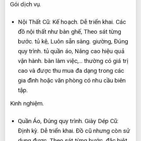
Gói dịch vụ.
Nội Thất Cũ:
Kế hoạch.
Dễ triển khai.
Các
đồ nội thất như bàn ghế,
Theo sát từng
bước.
tủ kệ,
Luôn sẵn sàng.
giường,
Đúng
quy trình.
tủ quần áo,
Nâng cao hiệu quả
vận hành.
bàn làm việc,… thường có giá trị
cao và được thu mua đa dạng trong các
gia đình hoặc văn phòng có nhu cầu biên
tập.
Kinh nghiệm.
Quần Áo,
Đúng quy trình.
Giày Dép Cũ:
Định kỳ.
Dễ triển khai.
Đồ cũ nhưng còn sử
dụng được,
Theo sát từng bước.
đặc biệt