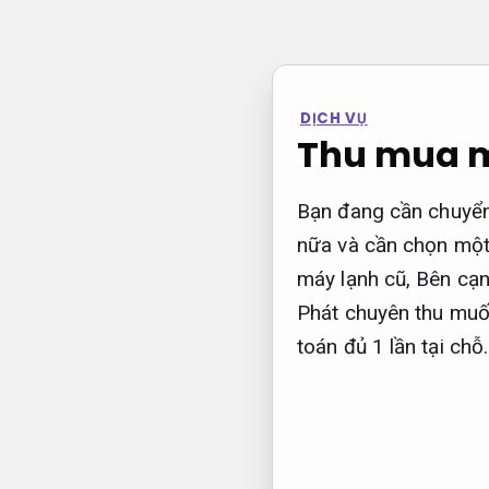
Bỏ
qua
nội
dung
DỊCH VỤ
Thu mua m
Bạn đang cần chuyển
nữa và cần chọn một 
máy lạnh cũ, Bên cạn
Phát chuyên thu muố
toán đủ 1 lần tại chỗ.