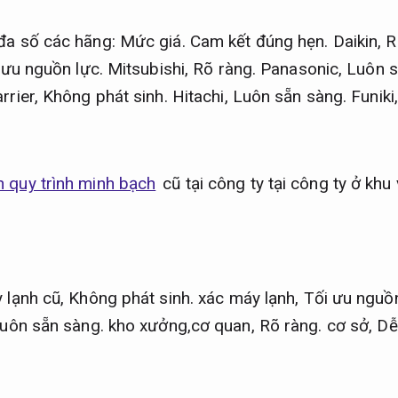
đa số các hãng:
Mức giá.
Cam kết đúng hẹn.
Daikin,
R
 ưu nguồn lực.
Mitsubishi,
Rõ ràng.
Panasonic,
Luôn s
rrier,
Không phát sinh.
Hitachi,
Luôn sẵn sàng.
Funiki
 quy trình minh bạch
cũ tại công ty tại công ty ở k
 lạnh cũ,
Không phát sinh.
xác máy lạnh,
Tối ưu nguồn
uôn sẵn sàng.
kho xưởng,cơ quan,
Rõ ràng.
cơ sở,
Dễ 