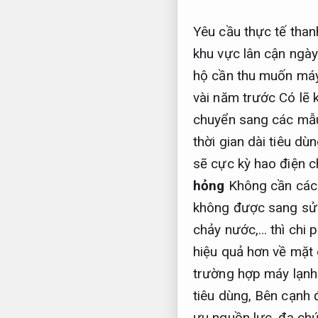
Yêu cầu thực tế than
khu vực lân cận ngà
hộ cần thu muốn máy
vài năm trước Có lẽ 
chuyển sang các mẫu 
thời gian dài tiêu d
sẽ cực kỳ hao điện c
hỏng
Không cần các 
không được sang sửa
chảy nước,… thì chi p
hiệu quả hơn về mặt 
trường hợp máy lạnh 
tiêu dùng, Bên cạnh 
ưu nguồn lực.
đa chứ