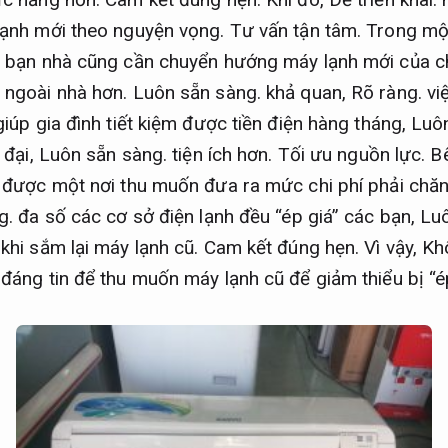
lạnh mới theo nguyện vọng.
Tư vấn tận tâm.
Trong một
 bạn nhà cũng cần chuyển hướng máy lạnh mới của ch
 ngoài nhà hơn.
Luôn sẵn sàng.
khả quan,
Rõ ràng.
việ
giúp gia đình tiết kiệm được tiền điện hàng tháng,
Luôn
 đại,
Luôn sẵn sàng.
tiện ích hơn.
Tối ưu nguồn lực.
Bê
 được một nơi thu muốn đưa ra mức chi phí phải chă
g.
đa số các cơ sở điện lạnh đều “ép giá” các bạn,
Luô
khi sắm lại máy lạnh cũ.
Cam kết đúng hẹn.
Vì vậy,
Kh
đáng tin để thu muốn máy lạnh cũ để giảm thiểu bị “é