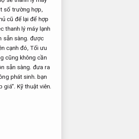
 số trường hợp,
ủ cũ để lại để hợp
c thanh lý máy lạnh
 sẵn sàng.
được
n cạnh đó,
Tối ưu
ng cũng không cần
n sẵn sàng.
đưa ra
ông phát sinh.
bạn
p giá”.
Kỹ thuật viên.