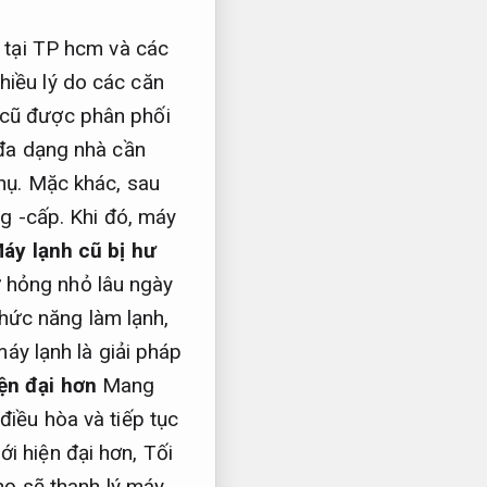
ũ tại TP hcm và các
hiều lý do các căn
cũ được phân phối
 đa dạng nhà cần
hụ. Mặc khác, sau
ng -cấp. Khi đó, máy
áy lạnh cũ bị hư
 hỏng nhỏ lâu ngày
hức năng làm lạnh,
máy lạnh là giải pháp
ện đại hơn
Mang
điều hòa và tiếp tục
i hiện đại hơn,
Tối
ọ sẽ thanh lý máy