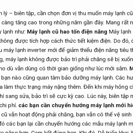
h lý – biên tập, cần chọn đơn vị thu muốn máy lạnh c
y càng tăng cao trong những năm gần đây. Mang rất n
 lạnh như:
Máy lạnh cũ hao tốn điện năng
Máy lạnh 
không được tích hợp cách thức tiết kiệm điện. Do đó,
máy lạnh inverter mới để giảm thiểu điện năng tiêu t
ùng, máy lạnh không được bảo trì phải chăng sẽ bị xuố
ho dù vẫn dùng có thời gian giống như lúc mới sắm.
M
bạn nào cũng quan tâm bảo dưỡng máy lạnh. Các hư
 làm thực trạng máy nặng thêm. Đến khi máy hỏng c
hí sang sửa, bảo trì sẽ cực kỳ cao. Lúc này, biên tập 
chi phí.
các bạn cần chuyển hướng máy lạnh mới hi
cũ vẫn hoạt động phải chăng, bạn vẫn có thể vệ sinh 
đó các bạn lại cần chuyển hướng các mẫu máy lạnh mớ
c năng hơn.
Cam kết đúng hẹn.
Khi đó,
Dễ triển khai.
h