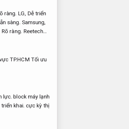
õ ràng.
LG,
Dễ triển
ẵn sàng.
Samsung,
,
Rõ ràng.
Reetech…
hu vực TP.HCM
Tối ưu
 lực.
block máy lạnh
triển khai.
cực kỳ thị