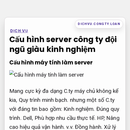
Bỏ
qua
nội
DICHVU.CONGTY.LOAN
DỊCH VỤ
dung
Cấu hình server công ty đội
ngũ giàu kinh nghiệm
Cấu hình máy tính làm server
Mang cực kỳ đa dạng C.ty máy chủ không kể
kia,
Quy trình minh bạch.
nhưng một số C.ty
với đáng tin bao gồm:
Kinh nghiệm.
Đúng quy
trình.
Dell,
Phù hợp nhu cầu thực tế.
HP,
Nâng
cao hiệu quả vận hành.
v.v.
Đồng hành.
Xử lý