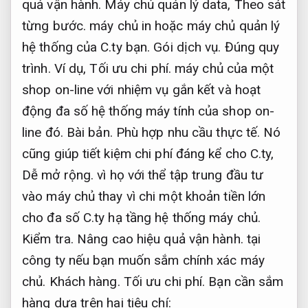
quả vận hành.
Máy chủ quản lý data,
Theo sát
từng bước.
máy chủ in hoặc máy chủ quản lý
hệ thống của C.ty bạn.
Gói dịch vụ.
Đúng quy
trình.
Ví dụ,
Tối ưu chi phí.
máy chủ của một
shop on-line với nhiệm vụ gắn kết và hoạt
động đa số hệ thống máy tính của shop on-
line đó.
Bài bản.
Phù hợp nhu cầu thực tế.
Nó
cũng giúp tiết kiệm chi phí đáng kể cho C.ty,
Dễ mở rộng.
vì họ với thể tập trung đầu tư
vào máy chủ thay vì chi một khoản tiền lớn
cho đa số C.ty hạ tầng hệ thống máy chủ.
Kiểm tra.
Nâng cao hiệu quả vận hành.
tại
công ty nếu bạn muốn sắm chính xác máy
chủ.
Khách hàng.
Tối ưu chi phí.
Bạn cần sắm
hàng dựa trên hai tiêu chí: