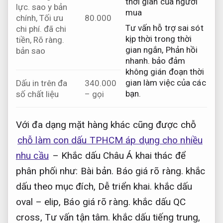
thời gian của người
lực.
sao y bản
mua
chính,
Tối ưu
80.000
Tư vấn hỗ trợ sai sót
chi phí.
đã chi
kịp thời trong thời
tiền,
Rõ ràng.
gian ngắn,
Phản hồi
bản sao
nhanh.
bảo đảm
không gián đoạn thời
gian làm việc của các
Dấu in trên đa
340.000
bạn.
số chất liệu
– gọi
Với đa dạng mặt hàng khác cũng được chỗ
chỗ làm con dấu TPHCM áp dụng cho nhiều
nhu cầu
– Khắc dấu Châu Á khai thác để
phân phối như:
Bài bản.
Báo giá rõ ràng.
khắc
dấu theo mục đích,
Dễ triển khai.
khắc dấu
oval – elip,
Báo giá rõ ràng.
khắc dấu QC
cross,
Tư vấn tận tâm.
khắc dấu tiếng trung,