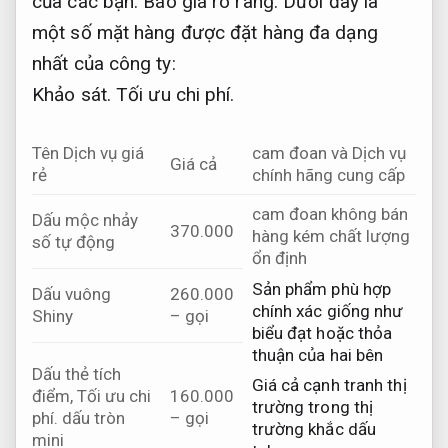
của các bạn.
Báo giá rõ ràng.
Dưới đây là
một số mặt hàng được đặt hàng đa dạng
nhất của công ty:
Khảo sát.
Tối ưu chi phí.
Tên Dịch vụ giá
cam đoan và Dịch vụ
Giá cả
rẻ
chính hãng cung cấp
cam đoan không bán
Dấu mộc nhảy
370.000
hàng kém chất lượng
số tự động
ổn định
Sản phẩm phù hợp
Dấu vuông
260.000
chính xác giống như
Shiny
– gọi
biểu đạt hoặc thỏa
thuận của hai bên
Dấu thẻ tích
Giá cả cạnh tranh thị
điểm,
Tối ưu chi
160.000
trường trong thị
phí.
dấu tròn
– gọi
trường khắc dấu
mini