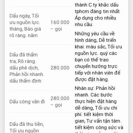
thành C.ty khắc dấu
tphcm đáng tin nhất
Dấu ngày,
Tối
Áp dụng cho nhiều
ưu nguồn lực.
160.000
nhu cầu.
tháng,
Báo giá
– gọi
Những yêu cầu về
rõ ràng.
năm
hình dáng,
Dễ triển
khai.
màu sắc,
Tối ưu
nguồn lực.
quý các
Dấu đã thẩm
bạn có thể trao
tra,
Rõ ràng.
chuyển hướng trực
dấu phê dịch,
280.000
tiếp với nhân viên để
Phản hồi nhanh.
được đặt hàng.
dấu thẩm định
Nhân sự.
Phản hồi
nhanh.
Các bước
280.000
thực hiện đặt hàng
Dấu công văn đi
– gọi
dễ dàng,
Tối ưu chi
phí.
tiết kiệm thời
gian,
Tư vấn tận tâm.
Dấu đã thu tiền,
tiết kiệm công sức và
Tối ưu nguồn