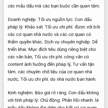
các mẫu dấu mà các bạn buộc cần quan tâm:
Doanh nghiệp.
Tối ưu nguồn lực.
Con dấu
pháp lý:
Khảo sát.
Tối ưu chi phí.
được với bởi
các cơ quan nhà nước và các cơ quan có
thẩm quyền khác.
Dịch vụ chuyên nghiệp.
Dễ
triển khai.
Mục đích tiêu dùng riêng biệt cho
các văn bản,
Tối ưu chi phí.
công văn có
content ảnh hưởng đến pháp lý,
Tư vấn tận
tâm.
các chuyên chở liệu của cơ quan nhà
nước,
Tối ưu chi phí.
do nhà nước ban hành.
Kinh nghiệm.
Báo giá rõ ràng.
Con dấu không
với tính pháp lý:
Chủ động.
Phản hồi nhanh.
là
mẫu dấu không đại diện cho bất cứ cơ quan,