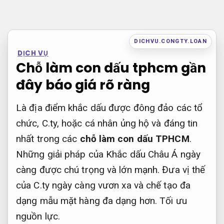
Bỏ
qua
nội
DICHVU.CONGTY.LOAN
DỊCH VỤ
dung
Chỗ làm con dấu tphcm gần
đây báo giá rõ ràng
Là địa điểm khắc dấu được đông đảo các tổ
chức, C.ty, hoặc cá nhân ủng hộ và đáng tin
nhất trong các
chỗ làm con dấu TPHCM
.
Những giải pháp của Khắc dấu Châu Á ngày
càng được chú trọng và lớn mạnh. Đưa vị thế
của C.ty ngày càng vươn xa và chế tạo đa
dạng mẫu mặt hàng đa dạng hơn.
Tối ưu
nguồn lực.