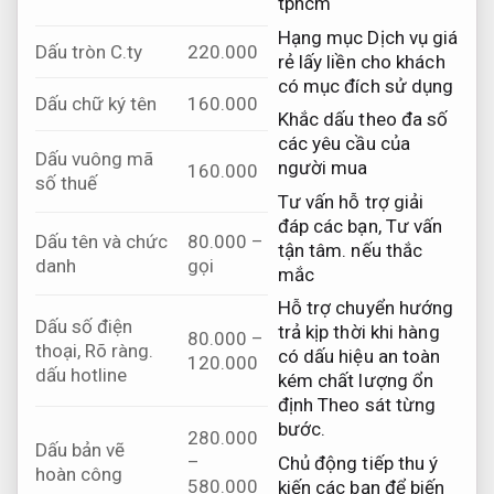
tphcm
Hạng mục Dịch vụ giá
Dấu tròn C.ty
220.000
rẻ lấy liền cho khách
có mục đích sử dụng
Dấu chữ ký tên
160.000
Khắc dấu theo đa số
các yêu cầu của
Dấu vuông mã
người mua
160.000
số thuế
Tư vấn hỗ trợ giải
đáp các bạn,
Tư vấn
Dấu tên và chức
80.000 –
tận tâm.
nếu thắc
danh
gọi
mắc
Hỗ trợ chuyển hướng
Dấu số điện
trả kịp thời khi hàng
80.000 –
thoại,
Rõ ràng.
có dấu hiệu an toàn
120.000
dấu hotline
kém chất lượng ổn
định
Theo sát từng
bước.
280.000
Dấu bản vẽ
–
Chủ động tiếp thu ý
hoàn công
580.000
kiến các bạn để biến