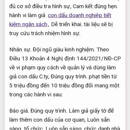
đủ cơ sở điều tra hình sự,
Cam kết đúng hẹn.
hành vi làm giả
con dấu doanh nghiệp tiết
kiệm ngân sách
,
Dễ triển khai.
tài liệu sẽ bị
truy cứu trách nhiệm hình sự.
Nhân sự.
Đội ngũ giàu kinh nghiệm.
Theo
Điều 13 Khoản 4 Nghị định 144/2021/NĐ-CP
về vi phạm quy cách về quản lý và dùng làm
giả con dấu C.ty,
Đúng quy trình.
phạt tiền từ
5 triệu đồng đến 10 triệu đồng đối mang một
trong các hành vi sau:
Báo giá.
Đúng quy trình.
Làm giả giấy tờ để
làm thêm con dấu của cơ quan,
Luôn sẵn
sàng.
tổ chức,
Luôn sẵn sàng.
chức danh nhà