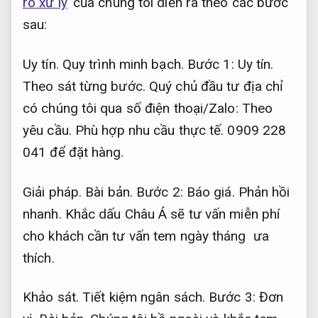
ro xử lý
của chúng tôi diễn ra theo các bước
sau:
Uy tín.
Quy trình minh bạch.
Bước 1:
Uy tín.
Theo sát từng bước.
Quý chủ đầu tư địa chỉ
có chúng tôi qua số điện thoại/Zalo:
Theo
yêu cầu.
Phù hợp nhu cầu thực tế.
0909 228
041 để đặt hàng.
Giải pháp.
Bài bản.
Bước 2:
Báo giá.
Phản hồi
nhanh.
Khắc dấu Châu Á sẽ tư vấn miễn phí
cho khách cần tư vấn tem ngày tháng ưa
thích.
Khảo sát.
Tiết kiệm ngân sách.
Bước 3:
Đơn