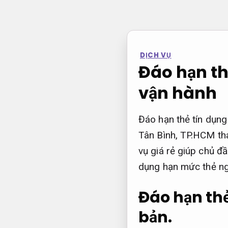
Bỏ
qua
nội
dung
DỊCH VỤ
Đáo hạn th
vận hành
Đáo hạn thẻ tín dụng
Tân Bình, TP.HCM th
vụ giá rẻ giúp chủ đầu
dụng hạn mức thẻ ng
Đáo hạn thẻ
bản.