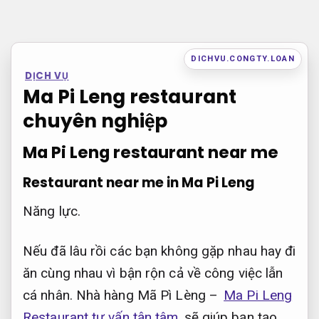
Bỏ
qua
nội
DICHVU.CONGTY.LOAN
DỊCH VỤ
dung
Ma Pi Leng restaurant
chuyên nghiệp
Ma Pi Leng restaurant near me
Restaurant near me in Ma Pi Leng
Năng lực.
Nếu đã lâu rồi các bạn không gặp nhau hay đi
ăn cùng nhau vì bận rộn cả về công việc lẫn
cá nhân. Nhà hàng Mã Pì Lèng –
Ma Pi Leng
Restaurant tư vấn tận tâm
sẽ giúp bạn tạo