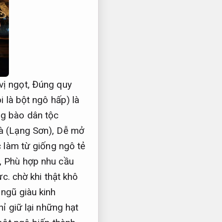
vị ngọt,
Đúng quy
 là bột ngô hấp) là
ng bào dân tộc
 (Lạng Sơn),
Dễ mở
làm từ giống ngô tẻ
,
Phù hợp nhu cầu
ực.
chờ khi thật khô
 ngũ giàu kinh
ỉ giữ lại những hạt