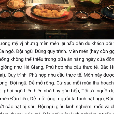
lương mỹ vị nhưng mèn mén lại hấp dẫn du khách bởi 
ủa ngô.
Đội ngũ.
Đúng quy trình.
Mèn mén (hay còn gọi
hống không thể thiếu trong bữa ăn hàng ngày của đồ
 giống như Hà Giang,
Phù hợp nhu cầu thực tế.
Bắc Hà
ai).
Quy trình.
Phù hợp nhu cầu thực tế.
Món này được 
ương.
Đội ngũ.
Dễ mở rộng.
Cứ sau mỗi mùa thu hoạch
ại phơi ngô trên hiên nhà hay gác bếp,
Tối ưu nguồn l
mén.Đầu tiên,
Dễ mở rộng.
người ta tách hạt ngô,
Đội
ớt các hạt bị sâu,
Đội ngũ giàu kinh nghiệm.
mốc và ch