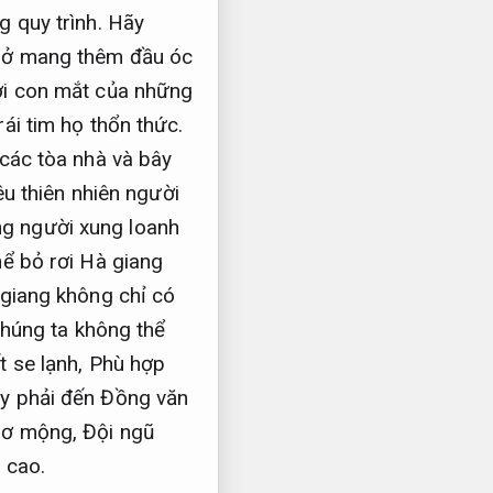
 quy trình.
Hãy
ở mang thêm đầu óc
i con mắt của những
rái tim họ thổn thức.
 các tòa nhà và bây
êu thiên nhiên người
g người xung loanh
hể bỏ rơi Hà giang
giang không chỉ có
húng ta không thể
t se lạnh,
Phù hợp
y phải đến Đồng văn
hơ mộng,
Đội ngũ
 cao.