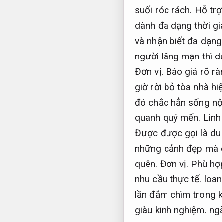
suối róc rách.
Hỗ trợ
dành đa dạng thời gi
và nhận biết đa dạng
người lãng mạn thì dù
Đơn vị.
Báo giá rõ rà
giờ rời bỏ tòa nhà hi
đó chắc hẳn sống nộ
quanh quý mến.
Linh
Được được gọi là du 
những cảnh đẹp mà c
quên.
Đơn vị.
Phù hợp
nhu cầu thực tế.
loan
lần đắm chìm trong k
giàu kinh nghiệm.
ngà