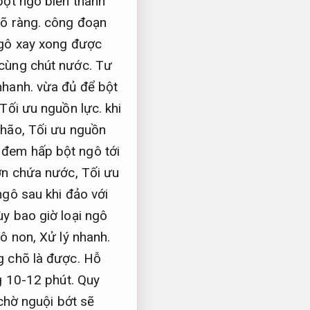
ột ngô biến thành
rõ ràng.
công đoạn
ô xay xong được
 cùng chút nước.
Tư
nhanh.
vừa đủ để bột
Tối ưu nguồn lực.
khi
nhão,
Tối ưu nguồn
 đem hấp bột ngô tới
ớn chứa nước,
Tối ưu
gô sau khi đảo với
y bao giờ loại ngô
ô non,
Xử lý nhanh.
g chõ là được.
Hỗ
g 10-12 phút.
Quy
hờ nguội bớt sẽ