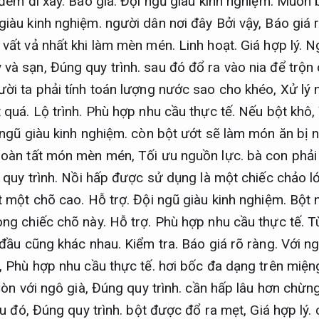
 đem đi xay.
Báo giá.
Đội ngũ giàu kinh nghiệm.
Muốn b
giàu kinh nghiệm.
người dân nơi đây Bởi vậy,
Báo giá 
 vất vả nhất khi làm mèn mén.
Linh hoạt.
Giá hợp lý.
Ng
 và sạn,
Đúng quy trình.
sau đó đổ ra vào nia để trộn
ời ta phải tính toán lượng nước sao cho khéo,
Xử lý 
t quá.
Lộ trình.
Phù hợp nhu cầu thực tế.
Nếu bột khô,
ngũ giàu kinh nghiệm.
còn bột ướt sẽ làm món ăn bị 
oàn tất món mèn mén,
Tối ưu nguồn lực.
bà con phải
quy trình.
Nồi hấp được sử dụng là một chiếc chảo l
t một chõ cao.
Hỗ trợ.
Đội ngũ giàu kinh nghiệm.
Bột n
ong chiếc chõ này.
Hỗ trợ.
Phù hợp nhu cầu thực tế.
Tù
 đầu cũng khác nhau.
Kiểm tra.
Báo giá rõ ràng.
Với ng
,
Phù hợp nhu cầu thực tế.
hơi bốc đa dạng trên miện
òn với ngô già,
Đúng quy trình.
cần hấp lâu hơn chừn
u đó,
Đúng quy trình.
bột được đổ ra mẹt,
Giá hợp lý.
c