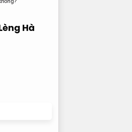
 không?
 Lèng Hà