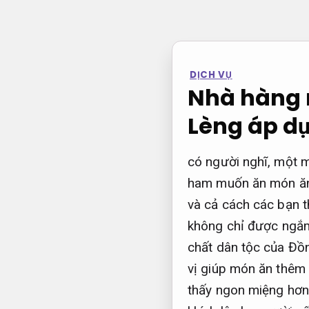
Bỏ
qua
nội
dung
DỊCH VỤ
Nhà hàng 
Lèng áp d
có người nghĩ, một m
ham muốn ăn món ăn 
và cả cách các bạn 
không chỉ được ngắ
chất dân tộc của Đồ
vị giúp món ăn thêm 
thấy ngon miệng hơn.