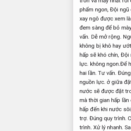
tròn và mẩy nhất rồi
phẩm ngon,
Đội ngũ 
xay ngô được xem là
đem sàng để bỏ mày
vấn.
Dễ mở rộng.
Ngư
không bị khô hay ướ
hấp sẽ khó chín,
Đội 
lực.
không ngon.Để h
hai lần.
Tư vấn.
Đúng 
nguồn lực.
ở giữa đặ
nước sẽ được đặt tr
mà thời gian hấp lần
hấp đến khi nước sôi
trợ.
Đúng quy trình.
C
trình.
Xử lý nhanh.
Sa