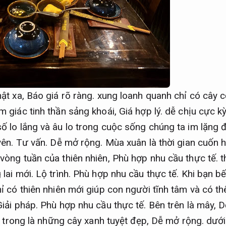
hật xa,
Báo giá rõ ràng.
xung loanh quanh chỉ có cây 
 giác tinh thần sảng khoái,
Giá hợp lý.
dễ chịu cực k
ố lo lắng và âu lo trong cuộc sống chúng ta im lặng 
yên.
Tư vấn.
Dễ mở rộng.
Mùa xuân là thời gian cuốn h
vòng tuần của thiên nhiên,
Phù hợp nhu cầu thực tế.
t
 lai mới.
Lộ trình.
Phù hợp nhu cầu thực tế.
Khi bạn bế
ỉ có thiên nhiên mới giúp con người tĩnh tâm và có t
Giải pháp.
Phù hợp nhu cầu thực tế.
Bên trên là mây,
D
trong là những cây xanh tuyệt đẹp,
Dễ mở rộng.
dưới