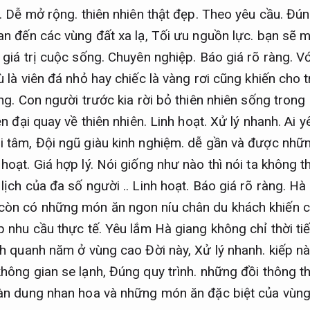
.
Dễ mở rộng.
thiên nhiên thật đẹp.
Theo yêu cầu.
Đúng
an đến các vùng đất xa lạ,
Tối ưu nguồn lực.
bạn sẽ m
 giá trị cuộc sống.
Chuyên nghiệp.
Báo giá rõ ràng.
Vớ
 là viên đá nhỏ hay chiếc là vàng rơi cũng khiến cho t
ng.
Con người trước kia rời bỏ thiên nhiên sống trong
ện đại quay về thiên nhiên.
Linh hoạt.
Xử lý nhanh.
Ai y
i tâm,
Đội ngũ giàu kinh nghiệm.
dễ gần và được nhữn
 hoạt.
Giá hợp lý.
Nói giống như nào thì nói ta không t
lịch của đa số người ..
Linh hoạt.
Báo giá rõ ràng.
Hà 
òn có những món ăn ngon níu chân du khách khiến c
 nhu cầu thực tế.
Yêu lắm Hà giang không chỉ thời tiế
h quanh năm ở vùng cao Đời này,
Xử lý nhanh.
kiếp nà
hông gian se lạnh,
Đúng quy trình.
những đồi thông t
n dung nhan hoa và những món ăn đặc biệt của vùng