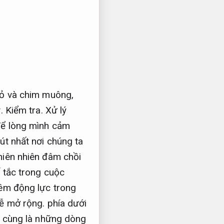
cỏ và chim muông,
ỳ.
Kiểm tra.
Xử lý
để lòng mình cảm
út nhất nơi chúng ta
hiên nhiên đâm chồi
 tắc trong cuộc
hêm động lực trong
ễ mở rộng.
phía dưới
 cùng là những dòng