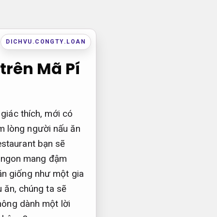
DICHVU.CONGTY.LOAN
trên Mã Pí
giác thích, mới có
m lòng người nấu ăn
estaurant bạn sẽ
n ngon mang đậm
ăn giống như một gia
u ăn, chúng ta sẽ
hông dành một lời