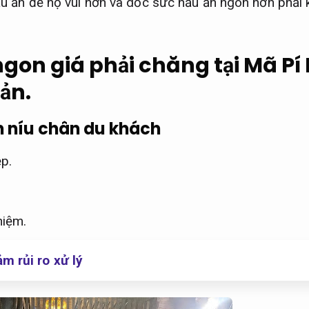
ấu ăn để họ vui hơn và dốc sức nấu ăn ngon hơn phải
gon giá phải chăng tại Mã Pí
ản.
 níu chân du khách
p.
hiệm.
 rủi ro xử lý