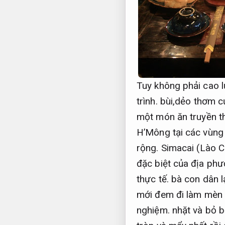
Tuy không phải cao 
trình.
bùi,dẻo thơm c
một món ăn truyền t
H’Mông tại các vùng
rộng.
Simacai (Lào C
đặc biệt của địa ph
thực tế.
bà con dân l
mới đem đi làm mèn 
nghiệm.
nhặt và bỏ b