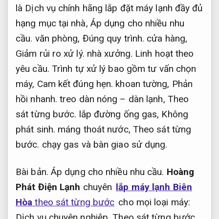
là Dịch vụ chính hãng lắp đặt máy lạnh đầy đủ
hạng mục tại nhà,
Áp dụng cho nhiều nhu
cầu.
văn phòng,
Đúng quy trình.
cửa hàng,
Giảm rủi ro xử lý.
nhà xưởng.
Linh hoạt theo
yêu cầu.
Trình tự xử lý bao gồm tư vấn chọn
máy,
Cam kết đúng hẹn.
khoan tường,
Phản
hồi nhanh.
treo dàn nóng – dàn lạnh,
Theo
sát từng bước.
lắp đường ống gas,
Không
phát sinh.
máng thoát nước,
Theo sát từng
bước.
chạy gas và bàn giao sử dụng.
Bài bản.
Áp dụng cho nhiều nhu cầu.
Hoàng
Phát Điện Lạnh
chuyên
lắp máy lạnh Biên
Hòa
theo sát từng bước
cho mọi loại máy:
Dịch vụ chuyên nghiệp.
Theo sát từng bước.