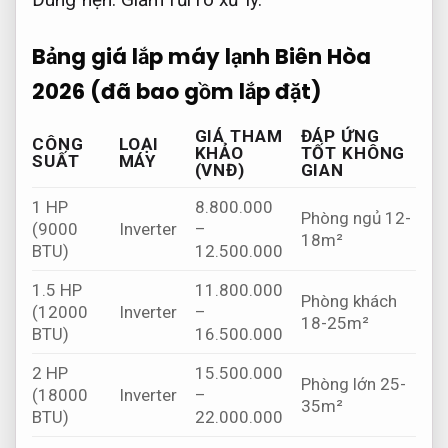
Bảng giá lắp máy lạnh Biên Hòa
2026 (đã bao gồm lắp đặt)
GIÁ THAM
ĐÁP ỨNG
CÔNG
LOẠI
KHẢO
TỐT KHÔNG
SUẤT
MÁY
(VNĐ)
GIAN
1 HP
8.800.000
Phòng ngủ 12-
(9000
Inverter
–
18m²
BTU)
12.500.000
1.5 HP
11.800.000
Phòng khách
(12000
Inverter
–
18-25m²
BTU)
16.500.000
2 HP
15.500.000
Phòng lớn 25-
(18000
Inverter
–
35m²
BTU)
22.000.000