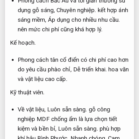
Phong cách Bắc Âu và tối giản thường sử
dụng gỗ sáng,
Chuyên nghiệp.
kết hợp ánh
sáng mềm,
Áp dụng cho nhiều nhu cầu.
nên mức chi phí cũng khá hợp lý.
Kế hoạch.
Phong cách tân cổ điển có chi phí cao hơn
do yêu cầu phào chỉ,
Dễ triển khai.
hoa văn
và vật liệu cao cấp.
Kỹ thuật viên.
Về vật liệu,
Luôn sẵn sàng.
gỗ công
nghiệp MDF chống ẩm là lựa chọn tiết
kiệm và bền bỉ,
Luôn sẵn sàng.
phù hợp
khí hậu Bình Phước.
Nhanh chóng.
Cam