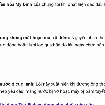
iều hòa Mỹ Đình
của chúng tôi khi phát hiện các dấu 
hưng không mát hoặc mát rất kém:
Nguyên nhân thườ
ống đồng hoặc lưới lọc quá bẩn do lâu ngày chưa bảo
 nước ở cục lạnh:
Lỗi này xuất hiện khi đường ống th
theo yêu cầu.
máng nước bị vỡ hoặc máy bị bám tuyết 
ẻ tín dụng Tân Bình áp dụng cho nhiều nhu cầu