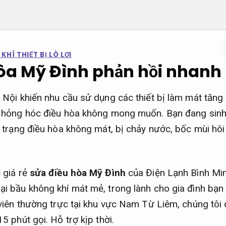
HÍ THIẾT BỊ LÒ LƠI
òa Mỹ Đình phản hồi nhanh
 Nội khiến nhu cầu sử dụng các thiết bị làm mát tăng 
ố hỏng hóc điều hòa không mong muốn. Bạn đang sinh
h trạng điều hòa không mát, bị chảy nước, bốc mùi hô
 giá rẻ
sửa điều hòa Mỹ Đình
của Điện Lạnh Bình Min
i bầu không khí mát mẻ, trong lành cho gia đình bạn c
 viên thường trực tại khu vực Nam Từ Liêm, chúng tôi 
15 phút gọi.
Hỗ trợ kịp thời.