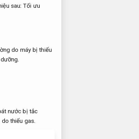
hiệu sau:
Tối ưu
ng do máy bị thiếu
 dưỡng.
oát nước bị tắc
do thiếu gas.