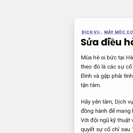
Bỏ
qua
nội
dung
DỊCH VỤ
,
MÁY MÓC CƠ K
Sửa điều h
Mùa hè oi bức tại Hà
theo đó là các sự c
Đình và gặp phải tìn
tận tâm.
Hãy yên tâm, Dịch vụ
đồng hành để mang lạ
Với đội ngũ kỹ thuật
quyết sự cố chỉ sau 