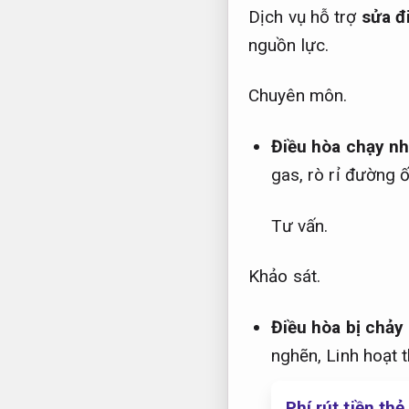
Dịch vụ hỗ trợ
sửa đ
nguồn lực.
Chuyên môn.
Điều hòa chạy n
gas, rò rỉ đường 
Tư vấn.
Khảo sát.
Điều hòa bị chảy
nghẽn,
Linh hoạt 
Phí rút tiền th