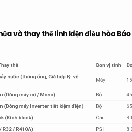
hữa và thay thế linh kiện điều hòa
Báo 
Thay thế
Đơn vị tính
Đơ
hảy nước (thông ống,
Giá hợp lý.
vệ
Máy
15
ển (Dòng máy cơ / Mono)
Bộ
45
n (Dòng máy Inverter tiết kiệm điện)
Bộ
65
k (Kích block)
Cái
30
/ R32 / R410A)
PSI
8.