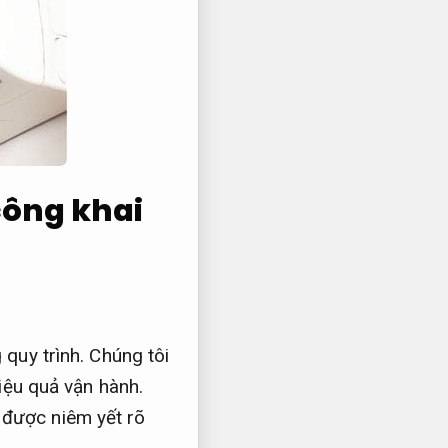
công khai
quy trình.
Chúng tôi
ệu quả vận hành.
được niêm yết rõ