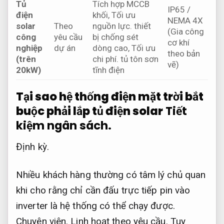
Tủ
Tích hợp MCCB
IP65 /
điện
khối,
Tối ưu
NEMA 4X
solar
Theo
nguồn lực.
thiết
(Gia công
công
yêu cầu
bị chống sét
cơ khí
nghiệp
dự án
dòng cao,
Tối ưu
theo bản
(trên
chi phí.
tủ tôn sơn
vẽ)
20kW)
tĩnh điện
Tại sao hệ thống điện mặt trời bắt
buộc phải lắp tủ điện solar
Tiết
kiệm ngân sách.
Định kỳ.
Nhiều khách hàng thường có tâm lý chủ quan
khi cho rằng chỉ cần đấu trực tiếp pin vào
inverter là hệ thống có thể chạy được.
Chuyên viên.
Linh hoạt theo yêu cầu.
Tuy