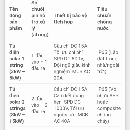
Số
Tên
chuỗi
Tiêu
dòng
pin hỗ
Thiết bị bảo vệ
chuẩn
sản
trợ xử
tích hợp
chống
phẩm
lý
nước
(string)
Tủ
Cầu chì DC 15A,
điện
Tối ưu chi phí.
IP65 (Lắp
1 đầu
solar 1
SPD DC 800V,
đặt trong
vào – 1
string
Đội ngũ giàu kinh
nhà/ngoài
đầu ra
(3kW –
nghiệm.
MCB AC
trời)
5kW)
20A
Tủ
Cầu chì DC 15A,
IP65 (Vỏ
điện
Cam kết đúng
nhựa ABS
2 đầu
solar 2
hẹn.
SPD DC
hoặc
vào – 2
strings
1000V,
Tối ưu
composite
đầu ra
(8kW –
nguồn lực.
MCB
chống
15kW)
AC 40A
cháy)